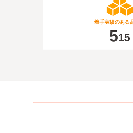
着手実績のある
5
15