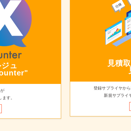
見積
ルジュ
ounter"
登録サプライヤから
ュが
新規サプライ
します。