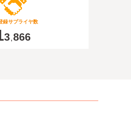
登録サプライヤ数
1
3
866
,