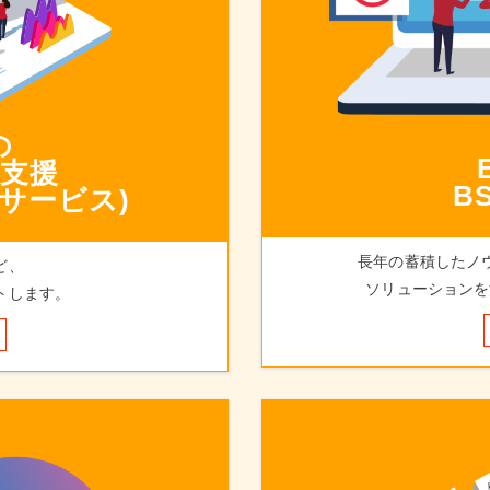
の
支援
B
サービス)
長年の蓄積したノ
ど、
ソリューションを
トします。