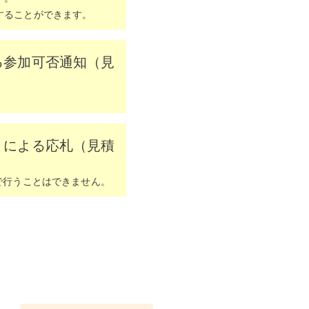
することができます。
る参加可否通知（見
）による応札（見積
で行うことはできません。