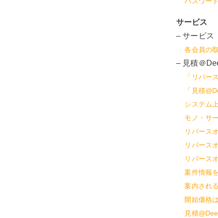
パスワー
サービス
– サービス
各会員の
– 見積＠
「リバー
「見積@D
システム
モノ・サ
リバース
リバース
リバース
案件情報
案内され
開始価格
見積@De