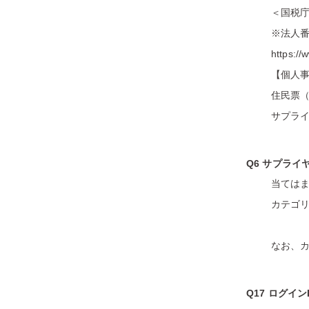
＜国税
※法人
https://
【個人
住民票
サプライ
Q6 サプラ
当ては
カテゴ
なお、
Q17 ログイ