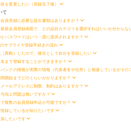
内容を変更したい（登録完了後）
いて
ヤ会員登録に必要な提出書類はありますか？
ヤ新規会員登録画面で、どの品目カテゴリを選択すればいいか分からな
Dとパスワードはいつ・誰に提供されますか？
eのサプライヤ登録手続きの流れ
職（異動）したので、後任として自分を登録したい
何名まで登録することができますか？
タバンクの情報が実際の情報（代表者名や住所）と相違しているがその
利用開始までどのくらいかかりますか？
るメールアドレスに制限、制約はありますか？
は与信上問題は無いですか？
社で複数の会員登録申込が可能ですか？
が登録しているか知りたいです
追加したいです