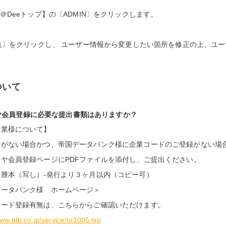
積＠Deeトップ】の〔ADMIN〕をクリックします。
編集〕をクリックし、 ユーザー情報から変更したい箇所を修正の上、ユ
ついて
イヤ会員登録に必要な提出書類はありますか？
企業様について】
号がない場合かつ、帝国データバンク様に企業コードのご登録がない場
ヤ会員登録ページにPDFファイルを添付し、ご提出ください。
簿謄本（写し）-発行より３ヶ月以内（コピー可）
データバンク様 ホームページ＞
コード登録有無は、こちらからご確認いただけます。
www.tdb.co.jp/service/u/1005.jsp