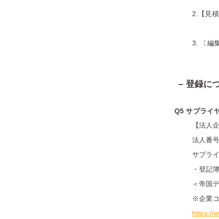
2.【見
3. 〔
– 登録に
Q5 サプラ
【法人
法人番
サプライ
・登記
＜帝国
※企業
https://