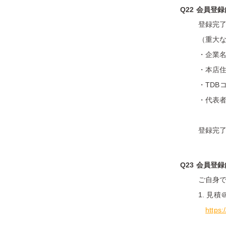
Q22 会員
登録完了
（重大
・企業
・本店
・TDB
・代表
登録完
Q23 会員
ご自身
1. 見
https: