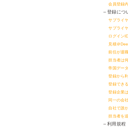
会員登録
– 登録につ
サプライ
サプライ
ログインI
見積＠De
前任が退
担当者は
帝国デー
登録から
登録でき
登録企業
同一の会
自社で誰
担当者を
– 利用規程