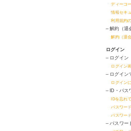
ディーコ
情報セキ
利用規約
– 解約（退
解約（退
ログイン
– ログイン
ログイン
– ログイ
ログイン
– ID・パ
IDを忘れ
パスワー
パスワー
– パスワ