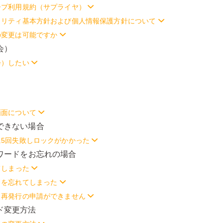
ープ利用規約（サプライヤ）
ュリティ基本方針および個人情報保護方針について
の変更は可能ですか
会）
会）したい
画面について
ンできない場合
に5回失敗しロックがかかった
スワードをお忘れの場合
てしまった
ドを忘れてしまった
ド再発行の申請ができません
ード変更方法