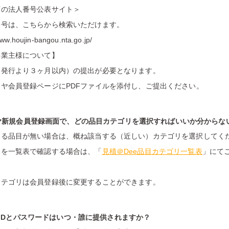
庁の法人番号公表サイト＞
番号は、こちらから検索いただけます。
www.houjin-bangou.nta.go.jp/
事業主様について】
（発行より３ヶ月以内）の提出が必要となります。
ヤ会員登録ページにPDFファイルを添付し、ご提出ください。
イヤ新規会員登録画面で、どの品目カテゴリを選択すればいいか分からな
まる品目が無い場合は、概ね該当する（近しい）カテゴリを選択してく
リを一覧表で確認する場合は、「
見積＠Dee品目カテゴリ一覧表
」にて
カテゴリは会員登録後に変更することができます。
ンIDとパスワードはいつ・誰に提供されますか？