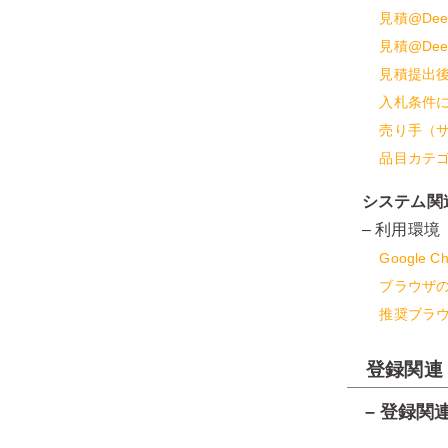
見積@De
見積@De
見積提出
入札条件
売り手（
品目カテ
システム関
– 利用環境
Google
ブラウザ
推奨ブラ
登録関連
– 登録関