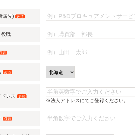
所属先)
必須
・役職
必須
県
必須
アドレス
必須
※法人アドレスにてご登録ください。
号
必須