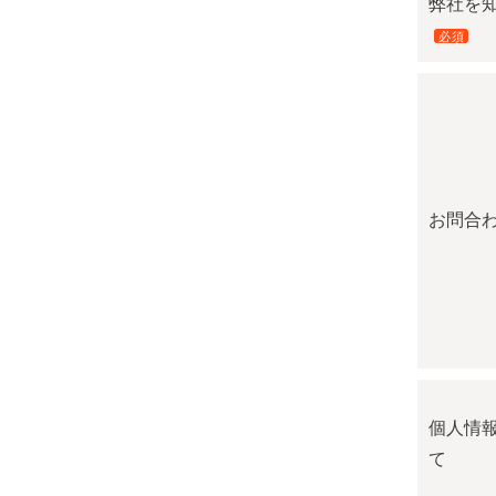
弊社を
必須
お問合
個人情
て