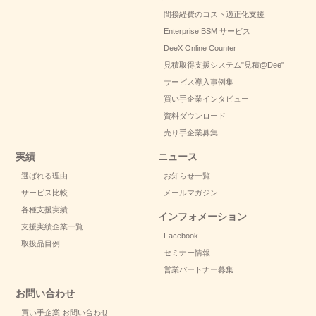
間接経費のコスト適正化支援
Enterprise BSM サービス
DeeX Online Counter
見積取得支援システム
"見積@Dee"
サービス導入事例集
買い手企業インタビュー
資料ダウンロード
売り手企業募集
実績
ニュース
選ばれる理由
お知らせ一覧
サービス比較
メールマガジン
各種支援実績
インフォメーション
支援実績企業一覧
Facebook
取扱品目例
セミナー情報
営業パートナー募集
お問い合わせ
買い手企業 お問い合わせ