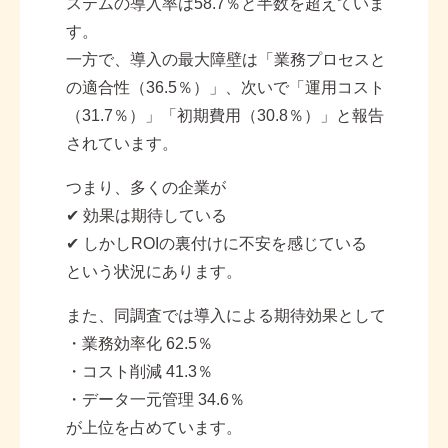
ステムの導入率は
58.7
％と半数を超えていま
す。
一方で、導入の最大障壁は「業務プロセスと
の適合性（
36.5
％）」、次いで「運用コスト
（
31.7
％）」「初期費用（
30.8
％）」と報告
されています。
つまり、多くの企業が
✔
効果は期待している
✔
しかし
ROI
の裏付けに不安を感じている
という状況にあります。
また、同調査では導入による期待効果として
・業務効率化
62.5
％
・コスト削減
41.3
％
・データ一元管理
34.6
％
が上位を占めています。