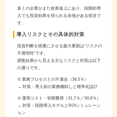
多くの企業がまだ改善途上にあり、段階的導
入でも投資効果を得られる余地がある状況で
す。
導入リスクとその具体的対策
投資判断を慎重にさせる最大要因は
“
リスクの
不透明性
”
です。
調査結果から見える主なリスクと対策は以下
の通りです。
①
業務プロセスとの不適合（
36.5
％）
→
対策：導入前の業務棚卸しと標準化設計
②
運用コスト・初期費用（
31.7
％／
30.8
％）
→
対策：段階導入モデルと
ROI
シミュレーシ
ョン