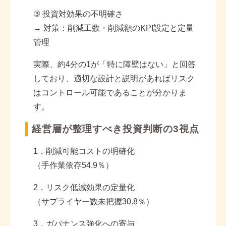
③
投資対効果の不明確さ
→
対策：削減工数・削減額の
KPI
設定と定量
管理
実際、約
4
分の
1
が「特に障壁はない」と回答
しており、適切な設計と説明があればリスク
はコントロール可能であることが分かりま
す。
経営層が整理すべき投資判断の3視点
1
．削減可能コストの明確化
（手作業依存
54.9
％）
2
．リスク低減効果の定量化
（サプライヤー数未把握
30.8
％）
3
．ガバナンス強化への寄与