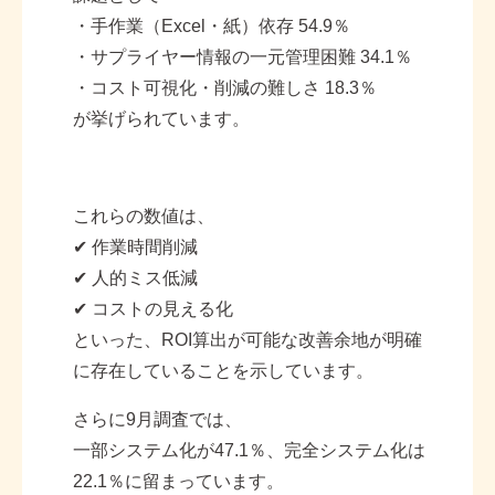
・手作業（
Excel
・紙）依存
54.9
％
・サプライヤー情報の一元管理困難
34.1
％
・コスト可視化・削減の難しさ
18.3
％
が挙げられています。
これらの数値は、
✔
作業時間削減
✔
人的ミス低減
✔
コストの見える化
といった、
ROI
算出が可能な改善余地が明確
に存在していることを示しています。
さらに
9
月調査では、
一部システム化が
47.1
％、完全システム化は
22.1
％に留まっています。