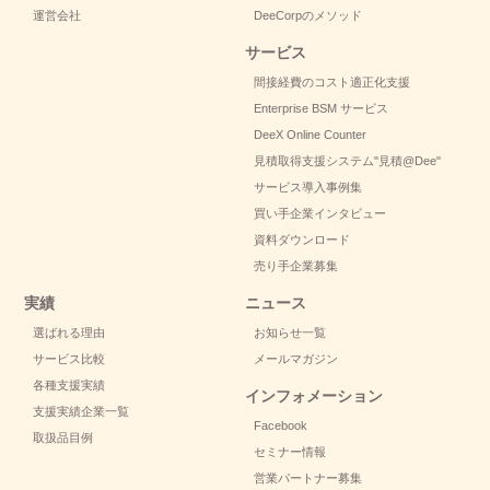
運営会社
DeeCorpのメソッド
サービス
間接経費のコスト適正化支援
Enterprise BSM サービス
DeeX Online Counter
見積取得支援システム
"見積@Dee"
サービス導入事例集
買い手企業インタビュー
資料ダウンロード
売り手企業募集
実績
ニュース
選ばれる理由
お知らせ一覧
サービス比較
メールマガジン
各種支援実績
インフォメーション
支援実績企業一覧
Facebook
取扱品目例
セミナー情報
営業パートナー募集