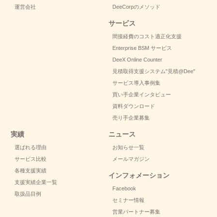
運営会社
DeeCorpのメソッド
サービス
間接経費のコスト適正化支援
Enterprise BSM サービス
DeeX Online Counter
見積取得支援システム
"見積@Dee"
サービス導入事例集
買い手企業インタビュー
資料ダウンロード
売り手企業募集
実績
ニュース
選ばれる理由
お知らせ一覧
サービス比較
メールマガジン
各種支援実績
インフォメーション
支援実績企業一覧
Facebook
取扱品目例
セミナー情報
営業パートナー募集