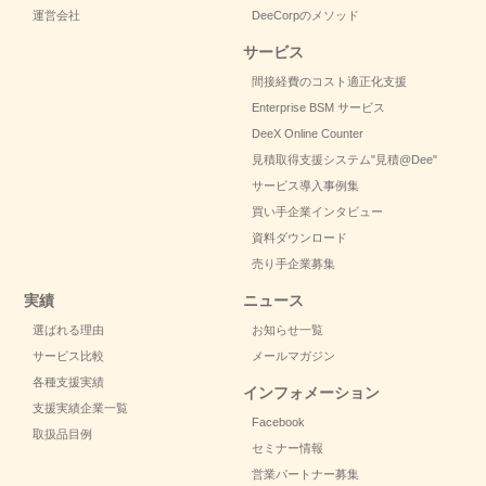
運営会社
DeeCorpのメソッド
サービス
間接経費のコスト適正化支援
Enterprise BSM サービス
DeeX Online Counter
見積取得支援システム
"見積@Dee"
サービス導入事例集
買い手企業インタビュー
資料ダウンロード
売り手企業募集
実績
ニュース
選ばれる理由
お知らせ一覧
サービス比較
メールマガジン
各種支援実績
インフォメーション
支援実績企業一覧
Facebook
取扱品目例
セミナー情報
営業パートナー募集