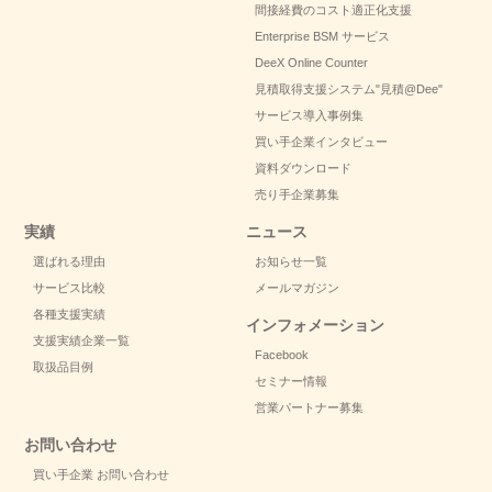
間接経費のコスト適正化支援
Enterprise BSM サービス
DeeX Online Counter
見積取得支援システム
"見積@Dee"
サービス導入事例集
買い手企業インタビュー
資料ダウンロード
売り手企業募集
実績
ニュース
選ばれる理由
お知らせ一覧
サービス比較
メールマガジン
各種支援実績
インフォメーション
支援実績企業一覧
Facebook
取扱品目例
セミナー情報
営業パートナー募集
お問い合わせ
買い手企業 お問い合わせ