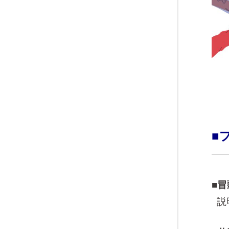
■
■
説