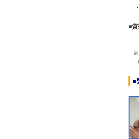
・
■
※共
匿名
■