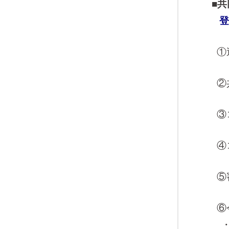
■
登
①
②
③
④
⑤
⑥
・