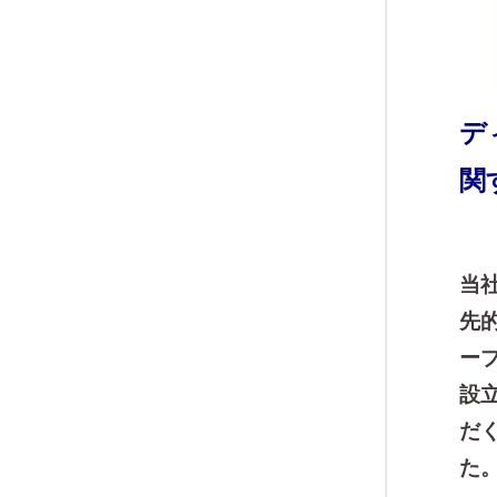
デ
関
当
先
ー
設
だ
た