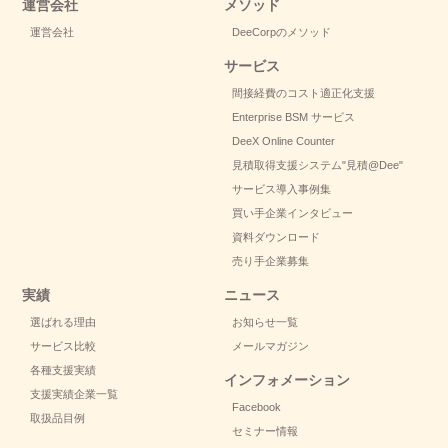
運営会社
メソッド
運営会社
DeeCorpのメソッド
サービス
間接経費のコスト適正化支援
Enterprise BSM サービス
DeeX Online Counter
見積取得支援システム
"見積@Dee"
サービス導入事例集
買い手企業インタビュー
資料ダウンロード
売り手企業募集
実績
ニュース
選ばれる理由
お知らせ一覧
サービス比較
メールマガジン
各種支援実績
インフォメーション
支援実績企業一覧
Facebook
取扱品目例
セミナー情報